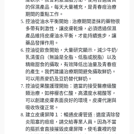
的保濕產品，每天大量補充，是青春痘治療
期間的重點工作。
控油從油水平衡開始 : 治療期間塗抹的藥物很
多帶有刺激性，讓皮膚乾燥，必須透過保濕
產品維持皮膚油水平衡，才能持續進步，讓
藥品發揮作用。
控油從飲食開始，大量研究顯示，減少牛奶/
乳清蛋白（無論是全脂、低脂或脱脂）以及
精緻甜食的攝取，有效降低出油量及青春痘
的產生。我們建議治療期間避免攝取鮮奶。
可以用燕麥奶及豆奶替代鮮奶。
控油從果酸護理開始：適當的接受醫療級酸
類治療，如檸檬杏仁酸，高濃度水楊酸等，
可以創建皮膚表面良好的環境。皮膚代謝與
吸收恢復正常。
建立皮膚屏障１：暢通皮膚管道 : 適度清除發
炎阻塞的痘痘，請交給專業人員。因為不當
的摳抓會直接摧毀皮膚屏障，使毛囊裡的發