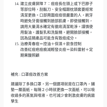
建立皮膚屏障７：痘痘長在頭上或下巴脖子
等部位時，刮鬍刀、安全帽跟枕頭套要經常
清潔更換。口部周圍痘痘很嚴重的人，刷牙
時避免牙膏接觸到臉部肌膚，即使接觸到，
請用大量清水確定有徹底清潔乾淨。謹慎使
用髮油，護髮乳和洗髮精，避開臉部接觸，
因為這類產品可能含有致痘成分。
治療青春痘＝控油＋保濕＋飲食控制
改善紅痘疤痘痕減輕發炎痘＝染料雷射＋定
期果酸照顧
補充 : 口罩痘改善方案
建議除了多換口罩，另一個選項就是在口罩內，鋪
墊一層面紙，每隔２小時就更換一次面紙，可以吸
收過多的蒸氣與唾液，也可減少會刺激皮膚的病菌
孳生