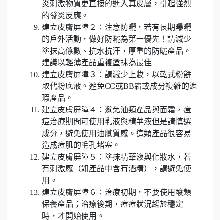
炎刺激物質更直接的進入真皮層，引起強烈
的發炎反應。
建立皮膚屏障２：注意防曬，若有長期曝曬
的戶外活動，做好防曬為第一優先！請減少
塗抹高係數、抗水抗汗，厚重的防曬產品。
建議以輕薄產品重複塗抹為最佳
建立皮膚屏障３：請減少上妝，以乾式粉餅
取代粉底液。避免CC或BB霜或成分複雜的遮
瑕產品。
建立皮膚屏障４：避免油類產品與面霜，痘
痘治療期間可使用乳液與精華液但是請慎選
成分，避免使用油膩質感。這類產品很容易
造成痘肌的毛孔堵塞。
建立皮膚屏障５：塗抹精華液與化妝水，若
有刺激感（如產品中含有酒精），請避免使
用。
建立皮膚屏障６：治療初期，不要使用酸類
保養產品；治療後期，痘痘狀況趨於穩定
時，才開始使用。